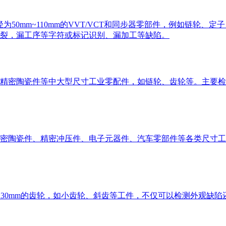
径为50mm~110mm的VVT/VCT和同步器零部件，例如链轮
裂，漏工序等字符或标记识别、漏加工等缺陷。
精密陶瓷件等中大型尺寸工业零配件，如链轮、齿轮等。主要检
密陶瓷件、精密冲压件、电子元器件、汽车零部件等各类尺寸工
~30mm的齿轮，如小齿轮、斜齿等工件，不仅可以检测外观缺