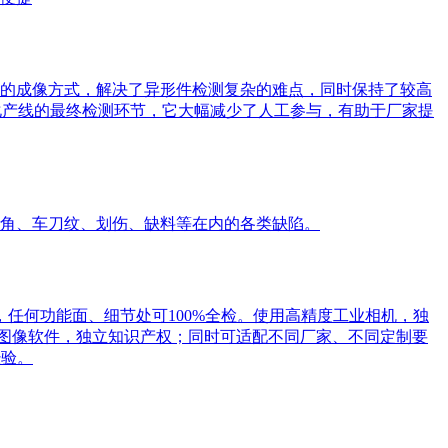
的成像方式，解决了异形件检测复杂的难点，同时保持了较高
动化产线的最终检测环节，它大幅减少了人工参与，有助于厂家提
角、车刀纹、划伤、缺料等在内的各类缺陷。
，任何功能面、细节处可100%全检。使用高精度工业相机，独
研图像软件，独立知识产权；同时可适配不同厂家、不同定制要
经验。