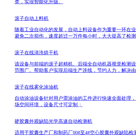
类，实现智能化升级。
滚子自动上料机
随着工业自动化的发展，自动上料设备作为重要一环在业
避免二次损伤，速度超过一万件每小时，大大提高了检测
滚子在线清洗烘干机
该设备与前端的滚子超精机、后端全自动机器视觉检测设
范围广。帮助客户实现后端生产连线，节约人力，解决由
滚子在线雾化涂油机
自动涂油设备针对用户需涂油的工件进行快速全面处理，
场空间环境，设备尺寸可定制；
硬胶囊外观缺陷光学高速自动检测机
适用于胶囊生产厂和制药厂00#至4#空心胶囊外观缺