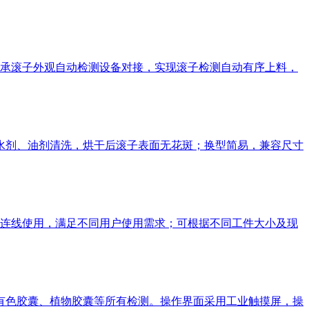
承滚子外观自动检测设备对接，实现滚子检测自动有序上料，
类水剂、油剂清洗，烘干后滚子表面无花斑；换型简易，兼容尺寸
连线使用，满足不同用户使用需求；可根据不同工件大小及现
、有色胶囊、植物胶囊等所有检测。操作界面采用工业触摸屏，操