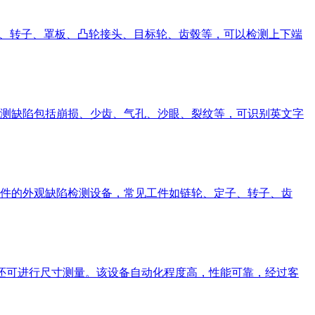
、定子、转子、罩板、凸轮接头、目标轮、齿毂等，可以检测上下端
测缺陷包括崩损、少齿、气孔、沙眼、裂纹等，可识别英文字
件的外观缺陷检测设备，常见工件如链轮、定子、转子、齿
陷还可进行尺寸测量。该设备自动化程度高，性能可靠，经过客