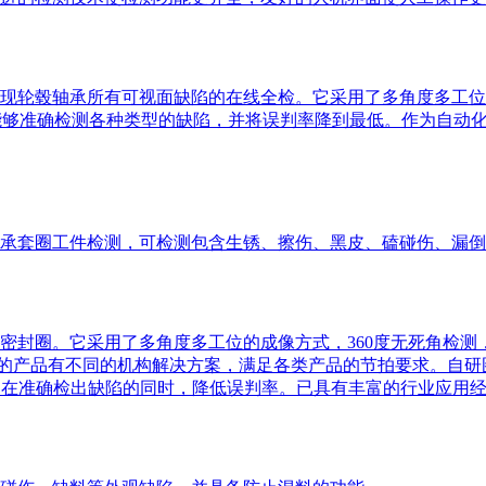
现轮毂轴承所有可视面缺陷的在线全检。它采用了多角度多工位
法，能够准确检测各种类型的缺陷，并将误判率降到最低。作为自
承套圈工件检测，可检测包含生锈、擦伤、黑皮、磕碰伤、漏倒
m的密封圈。它采用了多角度多工位的成像方式，360度无死角检测
寸段的产品有不同的机构解决方案，满足各类产品的节拍要求。自
，在准确检出缺陷的同时，降低误判率。已具有丰富的行业应用