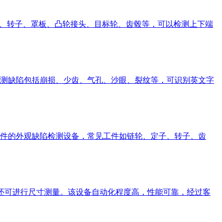
、定子、转子、罩板、凸轮接头、目标轮、齿毂等，可以检测上下端
测缺陷包括崩损、少齿、气孔、沙眼、裂纹等，可识别英文字
件的外观缺陷检测设备，常见工件如链轮、定子、转子、齿
陷还可进行尺寸测量。该设备自动化程度高，性能可靠，经过客