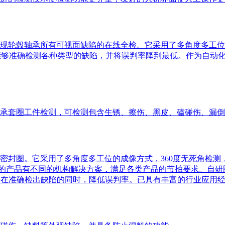
现轮毂轴承所有可视面缺陷的在线全检。它采用了多角度多工位
法，能够准确检测各种类型的缺陷，并将误判率降到最低。作为自
承套圈工件检测，可检测包含生锈、擦伤、黑皮、磕碰伤、漏倒
m的密封圈。它采用了多角度多工位的成像方式，360度无死角检测
寸段的产品有不同的机构解决方案，满足各类产品的节拍要求。自
，在准确检出缺陷的同时，降低误判率。已具有丰富的行业应用