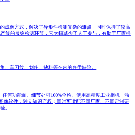
的成像方式，解决了异形件检测复杂的难点，同时保持了较高
动化产线的最终检测环节，它大幅减少了人工参与，有助于厂家提
角、车刀纹、划伤、缺料等在内的各类缺陷。
，任何功能面、细节处可100%全检。使用高精度工业相机，独
研图像软件，独立知识产权；同时可适配不同厂家、不同定制要
经验。