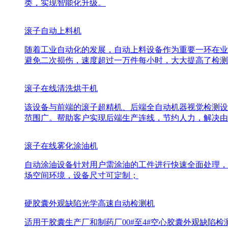
类，实现智能化升级。
滚子自动上料机
随着工业自动化的发展，自动上料设备作为重要一环在业
避免二次损伤，速度超过一万件每小时，大大提高了检测
滚子在线清洗烘干机
该设备与前端的滚子超精机、后端全自动机器视觉检测设
范围广。帮助客户实现后端生产连线，节约人力，解决由
滚子在线雾化涂油机
自动涂油设备针对用户需涂油的工件进行快速全面处理，
场空间环境，设备尺寸可定制；
硬胶囊外观缺陷光学高速自动检测机
适用于胶囊生产厂和制药厂00#至4#空心胶囊外观缺