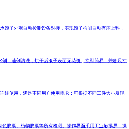
承滚子外观自动检测设备对接，实现滚子检测自动有序上料，
类水剂、油剂清洗，烘干后滚子表面无花斑；换型简易，兼容尺寸
连线使用，满足不同用户使用需求；可根据不同工件大小及现
、有色胶囊、植物胶囊等所有检测。操作界面采用工业触摸屏，操