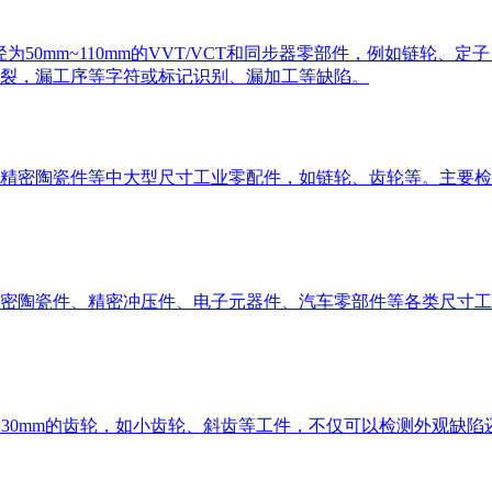
径为50mm~110mm的VVT/VCT和同步器零部件，例如链轮
裂，漏工序等字符或标记识别、漏加工等缺陷。
精密陶瓷件等中大型尺寸工业零配件，如链轮、齿轮等。主要检
密陶瓷件、精密冲压件、电子元器件、汽车零部件等各类尺寸工
~30mm的齿轮，如小齿轮、斜齿等工件，不仅可以检测外观缺