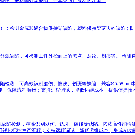
碰伤，缺料等外观缺陷，并具备防止混料的功能。
）；检测金属和聚合物保持架缺陷，塑料保持架两边的缺陷；防
观缺陷，可检测工件外径面上的黑点、裂纹、划痕等。 检测速度达
测，可高效识别磨伤、擦伤、锈斑等缺陷。兼容Ø5-58mm球径，
能，保障流程顺畅；支持远程调试，降低运维成本，提供便捷技
观缺陷检测，精准识别划伤、锈斑、磕碰等缺陷。搭载高性能检测系统，
可视化把控生产流程；支持远程调试，降低运维成本；集成AI