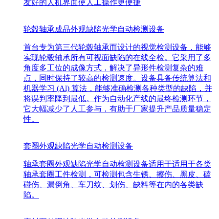
友好的人机界面使人工操作更便捷
轮毂轴承成品外观缺陷光学自动检测设备
首台专为第三代轮毂轴承而设计的视觉检测设备，能够
实现轮毂轴承所有可视面缺陷的在线全检。它采用了多
角度多工位的成像方式，解决了异形件检测复杂的难
点，同时保持了较高的检测速度。设备具备传统算法和
机器学习 (Al) 算法，能够准确检测各种类型的缺陷，并
将误判率降到最低。作为自动化产线的最终检测环节，
它大幅减少了人工参与，有助于厂家提升产品质量稳定
性。
套圈外观缺陷光学自动检测设备
轴承套圈外观缺陷光学自动检测设备适用于适用于各类
轴承套圈工件检测，可检测包含生锈、擦伤、黑皮、磕
碰伤、漏倒角、车刀纹、划伤、缺料等在内的各类缺
陷。