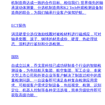
机制造商达成一致的合作目标。相信我们: 世界领先的轴
承滚动体测量、分选机制造商和K2 Tech外观检测设备制
造商的联合，为我们轴承行业客户保驾护航。
ECT探伤
涡流硬度分选仪激励线圈对被检材料进行磁感应，可对
轴承套圈、滚子、钢球的材质成份、硬度、热处理状
态、混料进行鉴别和分选检测。
国防
自成立以来，乔戈里科技已成功研制多个行业的智能检
测设备，为包括航天集团、航空集团、军工企业、多家
大型上市公司和外资企业等客户解决了制造过程中的质
量检测问题。一台设备即可满足各种复杂检测应用需
求。可根据客户需求定制设备，包括视觉、检测、识别
定位、机器人控制等各种灵活选项，简单升级软件即可
获取高级功能。