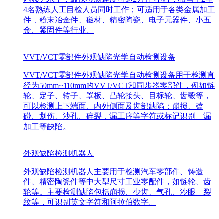
4名熟练人工目检人员同时工作；可适用于各类金属加工
件，粉末冶金件、磁材、精密陶瓷、电子元器件、小五
金、紧固件等行业。
VVT/VCT零部件外观缺陷光学自动检测设备
VVT/VCT零部件外观缺陷光学自动检测设备用于检测直
径为50mm~110mm的VVT/VCT和同步器零部件，例如链
轮、定子、转子、罩板、凸轮接头、目标轮、齿毂等，
可以检测上下端面、内外侧面及齿部缺陷：崩损、磕
碰、划伤、沙孔、碎裂，漏工序等字符或标记识别、漏
加工等缺陷。
外观缺陷检测机器人
外观缺陷检测机器人主要用于检测汽车零部件、铸造
件、精密陶瓷件等中大型尺寸工业零配件，如链轮、齿
轮等。主要检测缺陷包括崩损、少齿、气孔、沙眼、裂
纹等，可识别英文字符和阿拉伯数字。