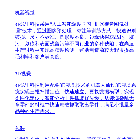
机器视觉
乔戈里科技采用“人工智能深度学习+机器视觉图像处
理”技术，通过图像预处理，标注等训练方式，快速识别
破损、尺寸不标准、圆形度不良、边缘缺损或凸起、脏
污、划痕和表面残留污等不同行业的多种缺陷，在高速
生产过程中实现高精度检测，帮助制造商较大程度提高
毛利率和客户满意度。
3D视觉
乔戈里科技利用配备3D视觉技术的机器人通过3D视觉系
统实现三维扫描定位，快速建立、更换数据模型，实现
柔性化定位，智能分析工件抓取优先级，从装满杂乱无
章零件的料框中快速精准抓取取出零件，满足小批量多
品种的生产需求。
包装