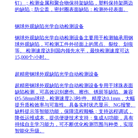
钉）；检测金属和聚合物保持架缺陷，塑料保持架两边
的缺陷；防尘盖，密封圈表面缺陷：检测外径表面。
钢球外观缺陷光学自动检测设备
钢球外观缺陷光学自动检测设备主要用于检测轴承用钢
球外观缺陷，可检测工件外径面上的黑点、裂纹、划痕
等。 检测速度达到国内领先水平，最快检测速度可达
15,000个/小时。
超精密钢球外观缺陷光学自动检测设备
超精密钢球外观缺陷光学自动检测设备专用于球珠表面
缺陷检测，可高效识别磨伤、擦伤、锈斑等缺陷。兼容
Ø5-58mm球径，检测速度2-3秒/件、精度达0.1mm，大幅
提升质检效率与可靠性。具备实时状态显示、NG报警、
缺料提示等智能功能，保障流程顺畅；支持远程调试，
降低运维成本，提供便捷技术支持；集成AI功能，具有
持续自主学习能力，可不断优化检测范围与种类，实现
智能化升级。