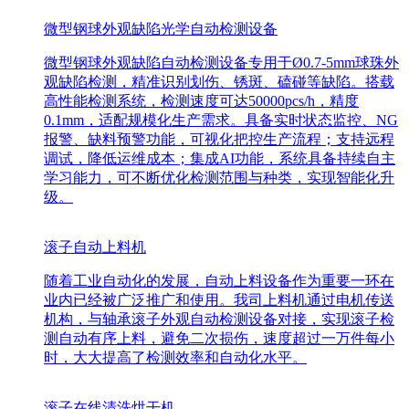
微型钢球外观缺陷光学自动检测设备
微型钢球外观缺陷自动检测设备专用于Ø0.7-5mm球珠外
观缺陷检测，精准识别划伤、锈斑、磕碰等缺陷。搭载
高性能检测系统，检测速度可达50000pcs/h，精度
0.1mm，适配规模化生产需求。具备实时状态监控、NG
报警、缺料预警功能，可视化把控生产流程；支持远程
调试，降低运维成本；集成AI功能，系统具备持续自主
学习能力，可不断优化检测范围与种类，实现智能化升
级。
滚子自动上料机
随着工业自动化的发展，自动上料设备作为重要一环在
业内已经被广泛推广和使用。我司上料机通过电机传送
机构，与轴承滚子外观自动检测设备对接，实现滚子检
测自动有序上料，避免二次损伤，速度超过一万件每小
时，大大提高了检测效率和自动化水平。
滚子在线清洗烘干机