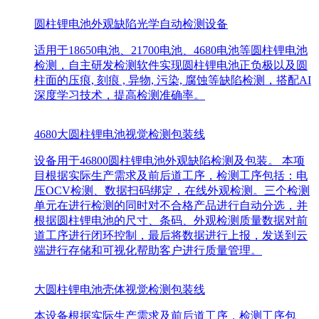
圆柱锂电池外观缺陷光学自动检测设备
适用于18650电池、21700电池、4680电池等圆柱锂电池
检测，自主研发检测软件实现圆柱锂电池正负极以及圆
柱面的压痕, 刻痕 , 异物, 污染, 腐蚀等缺陷检测，搭配AI
深度学习技术，提高检测准确率。
4680大圆柱锂电池视觉检测包装线
设备用于46800圆柱锂电池外观缺陷检测及包装。 本项
目根据实际生产需求及前后道工序，检测工序包括：电
压OCV检测、数据扫码绑定，在线外观检测。三个检测
单元在进行检测的同时对不合格产品进行自动分选，并
根据圆柱锂电池的尺寸、条码、外观检测质量数据对前
道工序进行闭环控制，最后将数据进行上报，发送到云
端进行存储和可视化帮助客户进行质量管理。
大圆柱锂电池壳体视觉检测包装线
本设备根据实际生产需求及前后道工序，检测工序包