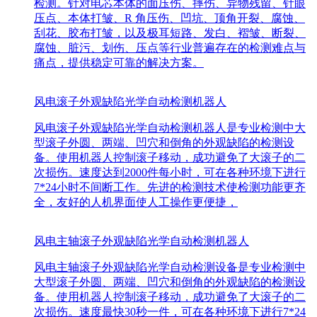
检测。针对电芯本体的面压伤、摔伤、异物残留、针眼
压点、本体打皱、R 角压伤、凹坑、顶角开裂、腐蚀、
刮花、胶布打皱，以及极耳短路、发白、褶皱、断裂、
腐蚀、脏污、划伤、压点等行业普遍存在的检测难点与
痛点，提供稳定可靠的解决方案。
风电滚子外观缺陷光学自动检测机器人
风电滚子外观缺陷光学自动检测机器人是专业检测中大
型滚子外圆、两端、凹穴和倒角的外观缺陷的检测设
备。使用机器人控制滚子移动，成功避免了大滚子的二
次损伤。速度达到2000件每小时，可在各种环境下进行
7*24小时不间断工作。先进的检测技术使检测功能更齐
全，友好的人机界面使人工操作更便捷，
风电主轴滚子外观缺陷光学自动检测机器人
风电主轴滚子外观缺陷光学自动检测设备是专业检测中
大型滚子外圆、两端、凹穴和倒角的外观缺陷的检测设
备。使用机器人控制滚子移动，成功避免了大滚子的二
次损伤。速度最快30秒一件，可在各种环境下进行7*24