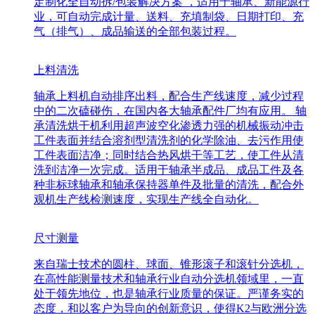
定制化全自动拆/包装解决方案 ，适用于轴承、新能源行
业，可自动完成计量、送料、充填制袋、日期打印、充
气（排气）、成品输送的全部包装过程。
上料清洗
轴承上料机自动排序出料，配合生产线速度，减少过程
中的二次磕碰伤，在国内各大轴承配件厂均有应用。 轴
承清洗烘干机利用超声波空化渗透力强的机械振动冲击
工件表面并结合溶剂型清洗剂的化学除油、去污作用使
工件表面洁净；同时结合热风烘干等工艺，使工件从清
洗到洁净一次完成。适用于轴承半成品、成品工件及各
种非标球轴承和轴承保持器单件及批量的清洗，配合外
观机生产线检测速度，实现生产线全自动化。
尺寸测量
来自瑞士技术的圆柱、球面、锥形滚子和滚针分选机，
在高性能测量技术和轴承行业自动分选机领域里，一直
处于领先地位，也是轴承行业质量的保证。严谨务实的
态度，和以客户为导向的创新意识，使得K2与欧洲分选