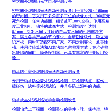
密封圈外观缺陷光学自动检测设备
密封圈外观缺陷光学自动检测设备用于直径20～160mm
的密封圈。它采用了多角度多工位的成像方式，360度无
死角检测，任何功能面、细节处可100%全检。使用高精
度工业相机，独特的成像方式，检测精度可达到
0.1mm，针对不同尺寸段的产品有不同的机构解决方
案，满足各类产品的节拍要求。自研图像软件，独立知
识产权；同时可适配不同厂家、不同定制要求，兼容性
强。使用传统算法和AI算法结合的检测方式，在准确检
出缺陷的同时，降低误判率。已具有丰富的行业应用经
验。
轴承防尘盖外观缺陷光学自动检测设备
专用于轴承防尘盖外观缺陷检测，可检测锈点，擦伤，
磕碰伤，缺料等外观缺陷，并具备防止混料的功能。
轴承成品外观缺陷光学自动检测设备
检测轴承上下端面；检测丢失的零件（球、保持架、铆