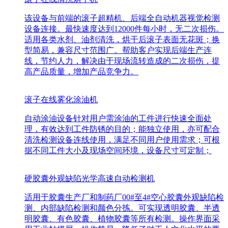
该设备与前端的滚子超精机、后端全自动机器视觉检测
设备连接。最快速度达到12000件每小时，无二次损伤。
适用各类水剂、油剂清洗，烘干后滚子表面无花斑；换
型简易，兼容尺寸范围广。帮助客户实现后端生产连
线，节约人力，解决由于现场流转造成的二次损伤，提
高产品质量，增加产品竞争力。
滚子在线雾化涂油机
自动涂油设备针对用户需涂油的工件进行快速全面处
理，有效达到工件防锈的目的；能独立使用，亦可配合
清洗检测设备连线使用，满足不同用户使用需求；可根
据不同工件大小及现场空间环境，设备尺寸可定制；
硬胶囊外观缺陷光学高速自动检测机
适用于胶囊生产厂和制药厂00#至4#空心胶囊外观缺陷检
测、内部缺陷检测和颜色分拣。可实现透明胶囊、半透
明胶囊、有色胶囊、植物胶囊等所有检测。操作界面采