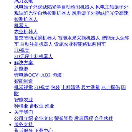
风力发电
风电滚子外观缺陷光学自动检测机器人
风电主轴滚子外
观缺陷光学自动检测机器人
风电滚子外观缺陷光学高速
检测机器人
机器人
农业机器人
番茄智能采摘机器人
智能水果采摘机器人
智能无人运输
车
自动注射机器人
设施农业智能路轨两用车
3D视觉
3D无序上料机器人
解决方案
新能源
锂电池OCV+AOI+包装
智能制造
机器视觉
3D视觉
包装
上料清洗
尺寸测量
ECT探伤
国
防
智能农业
种植业
畜牧业
渔业
关于我们
公司介绍
企业文化
荣誉资质
发展历程
合作伙伴
服务支持
售后服务
下载中心