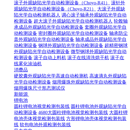
滚子外观缺陷光学自动检测设备（Choyo-R41）
滚针外
观缺陷光学自动检测设备（Choyo-R21）
大滚子外观缺
陷光学自动检测机器人
调心滚子轴承外观缺陷光学自动
检测设备
超大滚子外观缺陷光学自动检测机器人
轮毂轴
承成品外观缺陷光学自动检测设备
套圈外观缺陷光学自
动检测设备
密封圈外观缺陷光学自动检测设备
轴承防尘
盖外观缺陷光学自动检测设备
轴承成品外观缺陷光学自
动检测设备
钢球外观缺陷光学自动检测设备
超精密钢球
外观缺陷光学自动检测设备
微型钢球外观缺陷光学自动
检测设备
滚子自动上料机
滚子在线清洗烘干机
滚子在
线雾化涂油机
消费品
硬胶囊外观缺陷光学高速自动检测机
高速滴丸外观缺陷
光学自动检测设备
烟用爆珠外观缺陷光学自动检测设备
烟用爆珠尺寸形态测试仪
新能源
锂电池
圆柱锂电池视觉检测包装线
圆柱锂电池外观缺陷光学自
动检测设备
4680大圆柱锂电池视觉检测包装线
大圆柱锂
电池壳体视觉检测包装线
方形锂电池壳体视觉检测包装
线
软包电池外观检测包装线