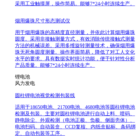
采用工业触摸屏，操作简易。能够7*24小时连续生产。
烟用爆珠尺寸形态测试仪
用于烟用爆珠的高精度直径测量，并依此计算烟用爆珠
圆度。采用非接触测量方式，有效消除传统接触式测量
方法的机械误差。采用多维旋转测量技术，确保烟用爆
珠无死角圆度测量。操作界面简易，降低了对工人文化
水平的要求。具有数据实时统计功能，便于针对性分析
产品质量。能够7*24小时连续生产。
锂电池
风力发电
圆柱锂电池视觉检测包装线
适用于18650电池、21700电池、4680电池等圆柱锂电池
检测及包装。主要对圆柱锂电池进行自动上料、喷码、
静电除尘、外观检测（电池正极、负极、侧面壳体）、
电池扫码、自动装盒、CCD复核、内纸盒贴标、条码绑
定、自动包装等工序。