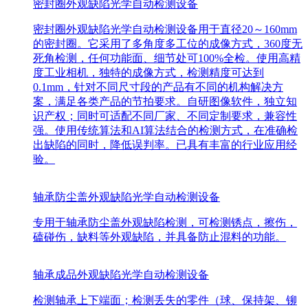
密封圈外观缺陷光学自动检测设备
密封圈外观缺陷光学自动检测设备用于直径20～160mm
的密封圈。它采用了多角度多工位的成像方式，360度无
死角检测，任何功能面、细节处可100%全检。使用高精
度工业相机，独特的成像方式，检测精度可达到
0.1mm，针对不同尺寸段的产品有不同的机构解决方
案，满足各类产品的节拍要求。自研图像软件，独立知
识产权；同时可适配不同厂家、不同定制要求，兼容性
强。使用传统算法和AI算法结合的检测方式，在准确检
出缺陷的同时，降低误判率。已具有丰富的行业应用经
验。
轴承防尘盖外观缺陷光学自动检测设备
专用于轴承防尘盖外观缺陷检测，可检测锈点，擦伤，
磕碰伤，缺料等外观缺陷，并具备防止混料的功能。
轴承成品外观缺陷光学自动检测设备
检测轴承上下端面；检测丢失的零件（球、保持架、铆