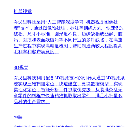
机器视觉
乔戈里科技采用“人工智能深度学习+机器视觉图像处
理”技术，通过图像预处理，标注等训练方式，快速识别
破损、尺寸不标准、圆形度不良、边缘缺损或凸起、脏
污、划痕和表面残留污等不同行业的多种缺陷，在高速
生产过程中实现高精度检测，帮助制造商较大程度提高
毛利率和客户满意度。
3D视觉
乔戈里科技利用配备3D视觉技术的机器人通过3D视觉系
统实现三维扫描定位，快速建立、更换数据模型，实现
柔性化定位，智能分析工件抓取优先级，从装满杂乱无
章零件的料框中快速精准抓取取出零件，满足小批量多
品种的生产需求。
包装