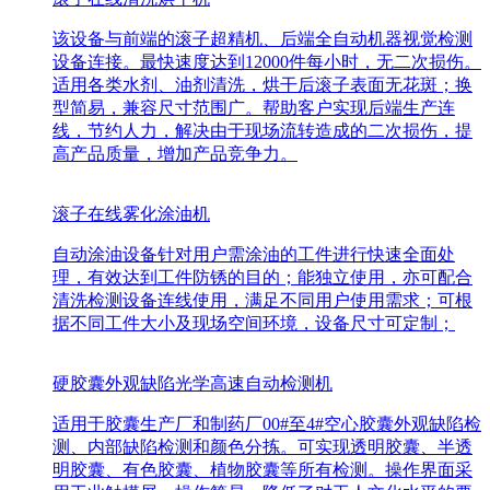
该设备与前端的滚子超精机、后端全自动机器视觉检测
设备连接。最快速度达到12000件每小时，无二次损伤。
适用各类水剂、油剂清洗，烘干后滚子表面无花斑；换
型简易，兼容尺寸范围广。帮助客户实现后端生产连
线，节约人力，解决由于现场流转造成的二次损伤，提
高产品质量，增加产品竞争力。
滚子在线雾化涂油机
自动涂油设备针对用户需涂油的工件进行快速全面处
理，有效达到工件防锈的目的；能独立使用，亦可配合
清洗检测设备连线使用，满足不同用户使用需求；可根
据不同工件大小及现场空间环境，设备尺寸可定制；
硬胶囊外观缺陷光学高速自动检测机
适用于胶囊生产厂和制药厂00#至4#空心胶囊外观缺陷检
测、内部缺陷检测和颜色分拣。可实现透明胶囊、半透
明胶囊、有色胶囊、植物胶囊等所有检测。操作界面采