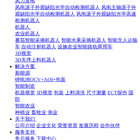
风力发电
风电滚子外观缺陷光学自动检测机器人
风电主轴滚子外
观缺陷光学自动检测机器人
风电滚子外观缺陷光学高速
检测机器人
机器人
农业机器人
番茄智能采摘机器人
智能水果采摘机器人
智能无人运输
车
自动注射机器人
设施农业智能路轨两用车
3D视觉
3D无序上料机器人
解决方案
新能源
锂电池OCV+AOI+包装
智能制造
机器视觉
3D视觉
包装
上料清洗
尺寸测量
ECT探伤
国
防
智能农业
种植业
畜牧业
渔业
关于我们
公司介绍
企业文化
荣誉资质
发展历程
合作伙伴
服务支持
售后服务
下载中心