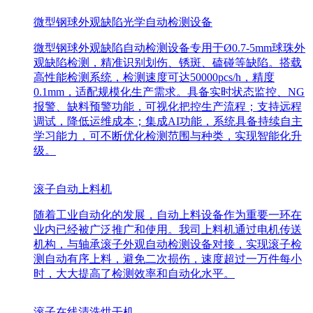
微型钢球外观缺陷光学自动检测设备
微型钢球外观缺陷自动检测设备专用于Ø0.7-5mm球珠外
观缺陷检测，精准识别划伤、锈斑、磕碰等缺陷。搭载
高性能检测系统，检测速度可达50000pcs/h，精度
0.1mm，适配规模化生产需求。具备实时状态监控、NG
报警、缺料预警功能，可视化把控生产流程；支持远程
调试，降低运维成本；集成AI功能，系统具备持续自主
学习能力，可不断优化检测范围与种类，实现智能化升
级。
滚子自动上料机
随着工业自动化的发展，自动上料设备作为重要一环在
业内已经被广泛推广和使用。我司上料机通过电机传送
机构，与轴承滚子外观自动检测设备对接，实现滚子检
测自动有序上料，避免二次损伤，速度超过一万件每小
时，大大提高了检测效率和自动化水平。
滚子在线清洗烘干机