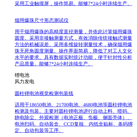
采用工业触摸屏，操作简易。能够7*24小时连续生产。
烟用爆珠尺寸形态测试仪
用于烟用爆珠的高精度直径测量，并依此计算烟用爆珠
圆度。采用非接触测量方式，有效消除传统接触式测量
方法的机械误差。采用多维旋转测量技术，确保烟用爆
珠无死角圆度测量。操作界面简易，降低了对工人文化
水平的要求。具有数据实时统计功能，便于针对性分析
产品质量。能够7*24小时连续生产。
锂电池
风力发电
圆柱锂电池视觉检测包装线
适用于18650电池、21700电池、4680电池等圆柱锂电池
检测及包装。主要对圆柱锂电池进行自动上料、喷码、
静电除尘、外观检测（电池正极、负极、侧面壳体）、
电池扫码、自动装盒、CCD复核、内纸盒贴标、条码绑
定、自动包装等工序。