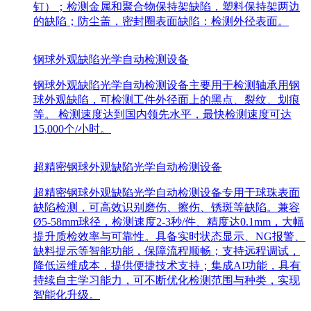
钉）；检测金属和聚合物保持架缺陷，塑料保持架两边
的缺陷；防尘盖，密封圈表面缺陷：检测外径表面。
钢球外观缺陷光学自动检测设备
钢球外观缺陷光学自动检测设备主要用于检测轴承用钢
球外观缺陷，可检测工件外径面上的黑点、裂纹、划痕
等。 检测速度达到国内领先水平，最快检测速度可达
15,000个/小时。
超精密钢球外观缺陷光学自动检测设备
超精密钢球外观缺陷光学自动检测设备专用于球珠表面
缺陷检测，可高效识别磨伤、擦伤、锈斑等缺陷。兼容
Ø5-58mm球径，检测速度2-3秒/件、精度达0.1mm，大幅
提升质检效率与可靠性。具备实时状态显示、NG报警、
缺料提示等智能功能，保障流程顺畅；支持远程调试，
降低运维成本，提供便捷技术支持；集成AI功能，具有
持续自主学习能力，可不断优化检测范围与种类，实现
智能化升级。