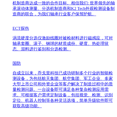
机制造商达成一致的合作目标。相信我们: 世界领先的轴
承滚动体测量、分选机制造商和K2 Tech外观检测设备制
造商的联合，为我们轴承行业客户保驾护航。
ECT探伤
涡流硬度分选仪激励线圈对被检材料进行磁感应，可对
轴承套圈、滚子、钢球的材质成份、硬度、热处理状
态、混料进行鉴别和分选检测。
国防
自成立以来，乔戈里科技已成功研制多个行业的智能检
测设备，为包括航天集团、航空集团、军工企业、多家
大型上市公司和外资企业等客户解决了制造过程中的质
量检测问题。一台设备即可满足各种复杂检测应用需
求。可根据客户需求定制设备，包括视觉、检测、识别
定位、机器人控制等各种灵活选项，简单升级软件即可
获取高级功能。