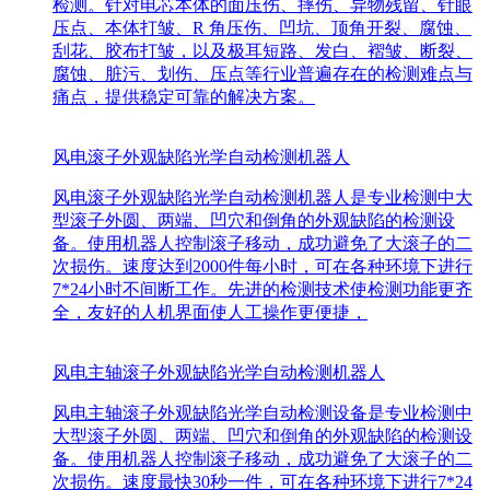
检测。针对电芯本体的面压伤、摔伤、异物残留、针眼
压点、本体打皱、R 角压伤、凹坑、顶角开裂、腐蚀、
刮花、胶布打皱，以及极耳短路、发白、褶皱、断裂、
腐蚀、脏污、划伤、压点等行业普遍存在的检测难点与
痛点，提供稳定可靠的解决方案。
风电滚子外观缺陷光学自动检测机器人
风电滚子外观缺陷光学自动检测机器人是专业检测中大
型滚子外圆、两端、凹穴和倒角的外观缺陷的检测设
备。使用机器人控制滚子移动，成功避免了大滚子的二
次损伤。速度达到2000件每小时，可在各种环境下进行
7*24小时不间断工作。先进的检测技术使检测功能更齐
全，友好的人机界面使人工操作更便捷，
风电主轴滚子外观缺陷光学自动检测机器人
风电主轴滚子外观缺陷光学自动检测设备是专业检测中
大型滚子外圆、两端、凹穴和倒角的外观缺陷的检测设
备。使用机器人控制滚子移动，成功避免了大滚子的二
次损伤。速度最快30秒一件，可在各种环境下进行7*24