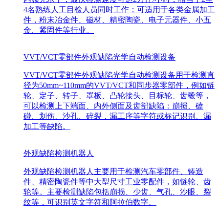
4名熟练人工目检人员同时工作；可适用于各类金属加工
件，粉末冶金件、磁材、精密陶瓷、电子元器件、小五
金、紧固件等行业。
VVT/VCT零部件外观缺陷光学自动检测设备
VVT/VCT零部件外观缺陷光学自动检测设备用于检测直
径为50mm~110mm的VVT/VCT和同步器零部件，例如链
轮、定子、转子、罩板、凸轮接头、目标轮、齿毂等，
可以检测上下端面、内外侧面及齿部缺陷：崩损、磕
碰、划伤、沙孔、碎裂，漏工序等字符或标记识别、漏
加工等缺陷。
外观缺陷检测机器人
外观缺陷检测机器人主要用于检测汽车零部件、铸造
件、精密陶瓷件等中大型尺寸工业零配件，如链轮、齿
轮等。主要检测缺陷包括崩损、少齿、气孔、沙眼、裂
纹等，可识别英文字符和阿拉伯数字。