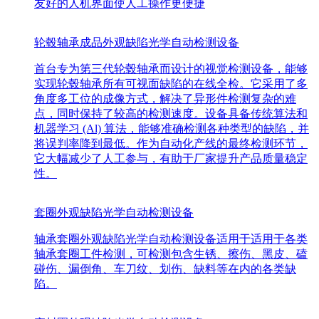
友好的人机界面使人工操作更便捷
轮毂轴承成品外观缺陷光学自动检测设备
首台专为第三代轮毂轴承而设计的视觉检测设备，能够
实现轮毂轴承所有可视面缺陷的在线全检。它采用了多
角度多工位的成像方式，解决了异形件检测复杂的难
点，同时保持了较高的检测速度。设备具备传统算法和
机器学习 (Al) 算法，能够准确检测各种类型的缺陷，并
将误判率降到最低。作为自动化产线的最终检测环节，
它大幅减少了人工参与，有助于厂家提升产品质量稳定
性。
套圈外观缺陷光学自动检测设备
轴承套圈外观缺陷光学自动检测设备适用于适用于各类
轴承套圈工件检测，可检测包含生锈、擦伤、黑皮、磕
碰伤、漏倒角、车刀纹、划伤、缺料等在内的各类缺
陷。