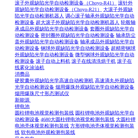
滚子外观缺陷光学自动检测设备（Choyo-R41）
滚针外
观缺陷光学自动检测设备（Choyo-R21）
大滚子外观缺
陷光学自动检测机器人
调心滚子轴承外观缺陷光学自动
检测设备
超大滚子外观缺陷光学自动检测机器人
轮毂轴
承成品外观缺陷光学自动检测设备
套圈外观缺陷光学自
动检测设备
密封圈外观缺陷光学自动检测设备
轴承防尘
盖外观缺陷光学自动检测设备
轴承成品外观缺陷光学自
动检测设备
钢球外观缺陷光学自动检测设备
超精密钢球
外观缺陷光学自动检测设备
微型钢球外观缺陷光学自动
检测设备
滚子自动上料机
滚子在线清洗烘干机
滚子在
线雾化涂油机
消费品
硬胶囊外观缺陷光学高速自动检测机
高速滴丸外观缺陷
光学自动检测设备
烟用爆珠外观缺陷光学自动检测设备
烟用爆珠尺寸形态测试仪
新能源
锂电池
圆柱锂电池视觉检测包装线
圆柱锂电池外观缺陷光学自
动检测设备
4680大圆柱锂电池视觉检测包装线
大圆柱锂
电池壳体视觉检测包装线
方形锂电池壳体视觉检测包装
线
软包电池外观检测包装线