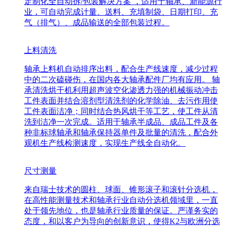
定制化全自动拆/包装解决方案 ，适用于轴承、新能源行
业，可自动完成计量、送料、充填制袋、日期打印、充
气（排气）、成品输送的全部包装过程。
上料清洗
轴承上料机自动排序出料，配合生产线速度，减少过程
中的二次磕碰伤，在国内各大轴承配件厂均有应用。 轴
承清洗烘干机利用超声波空化渗透力强的机械振动冲击
工件表面并结合溶剂型清洗剂的化学除油、去污作用使
工件表面洁净；同时结合热风烘干等工艺，使工件从清
洗到洁净一次完成。适用于轴承半成品、成品工件及各
种非标球轴承和轴承保持器单件及批量的清洗，配合外
观机生产线检测速度，实现生产线全自动化。
尺寸测量
来自瑞士技术的圆柱、球面、锥形滚子和滚针分选机，
在高性能测量技术和轴承行业自动分选机领域里，一直
处于领先地位，也是轴承行业质量的保证。严谨务实的
态度，和以客户为导向的创新意识，使得K2与欧洲分选