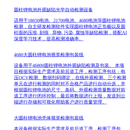
圆柱锂电池外观缺陷光学自动检测设备
适用于18650电池、21700电池、4680电池等圆柱锂电池
检测，自主研发检测软件实现圆柱锂电池正负极以及圆
柱面的压痕, 刻痕 , 异物, 污染, 腐蚀等缺陷检测，搭配AI
深度学习技术，提高检测准确率。
4680大圆柱锂电池视觉检测包装线
设备用于46800圆柱锂电池外观缺陷检测及包装。 本项
目根据实际生产需求及前后道工序，检测工序包括：电
压OCV检测、数据扫码绑定，在线外观检测。三个检测
单元在进行检测的同时对不合格产品进行自动分选，并
根据圆柱锂电池的尺寸、条码、外观检测质量数据对前
道工序进行闭环控制，最后将数据进行上报，发送到云
端进行存储和可视化帮助客户进行质量管理。
大圆柱锂电池壳体视觉检测包装线
本设备根据实际生产需求及前后道工序，检测工序包