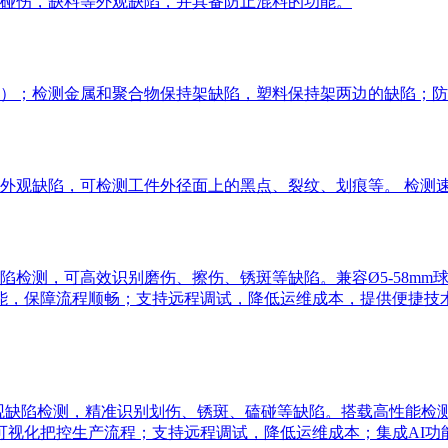
碰伤，缺料等外观缺陷，并具备防止混料的功能。
）；检测金属和聚合物保持架缺陷，塑料保持架两边的缺陷；防
观缺陷，可检测工件外径面上的黑点、裂纹、划痕等。 检测速度达
测，可高效识别磨伤、擦伤、锈斑等缺陷。兼容Ø5-58mm球径，
能，保障流程顺畅；支持远程调试，降低运维成本，提供便捷技
观缺陷检测，精准识别划伤、锈斑、磕碰等缺陷。搭载高性能检测系统，
可视化把控生产流程；支持远程调试，降低运维成本；集成AI