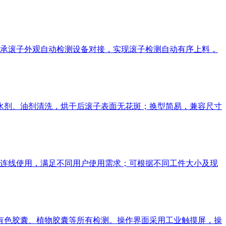
承滚子外观自动检测设备对接，实现滚子检测自动有序上料，
类水剂、油剂清洗，烘干后滚子表面无花斑；换型简易，兼容尺寸
连线使用，满足不同用户使用需求；可根据不同工件大小及现
、有色胶囊、植物胶囊等所有检测。操作界面采用工业触摸屏，操