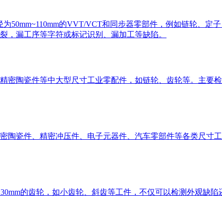
径为50mm~110mm的VVT/VCT和同步器零部件，例如链轮
裂，漏工序等字符或标记识别、漏加工等缺陷。
精密陶瓷件等中大型尺寸工业零配件，如链轮、齿轮等。主要检
密陶瓷件、精密冲压件、电子元器件、汽车零部件等各类尺寸工
~30mm的齿轮，如小齿轮、斜齿等工件，不仅可以检测外观缺