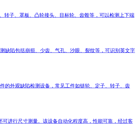
、定子、转子、罩板、凸轮接头、目标轮、齿毂等，可以检测上下端
测缺陷包括崩损、少齿、气孔、沙眼、裂纹等，可识别英文字
件的外观缺陷检测设备，常见工件如链轮、定子、转子、齿
陷还可进行尺寸测量。该设备自动化程度高，性能可靠，经过客