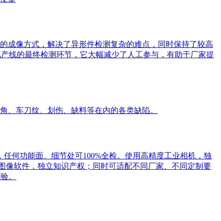
的成像方式，解决了异形件检测复杂的难点，同时保持了较高
动化产线的最终检测环节，它大幅减少了人工参与，有助于厂家提
角、车刀纹、划伤、缺料等在内的各类缺陷。
，任何功能面、细节处可100%全检。使用高精度工业相机，独
研图像软件，独立知识产权；同时可适配不同厂家、不同定制要
经验。