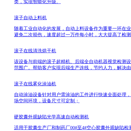
类，实现智能化升级。
滚子自动上料机
随着工业自动化的发展，自动上料设备作为重要一环在业
避免二次损伤，速度超过一万件每小时，大大提高了检测
滚子在线清洗烘干机
该设备与前端的滚子超精机、后端全自动机器视觉检测设
范围广。帮助客户实现后端生产连线，节约人力，解决由
滚子在线雾化涂油机
自动涂油设备针对用户需涂油的工件进行快速全面处理，
场空间环境，设备尺寸可定制；
硬胶囊外观缺陷光学高速自动检测机
适用于胶囊生产厂和制药厂00#至4#空心胶囊外观缺