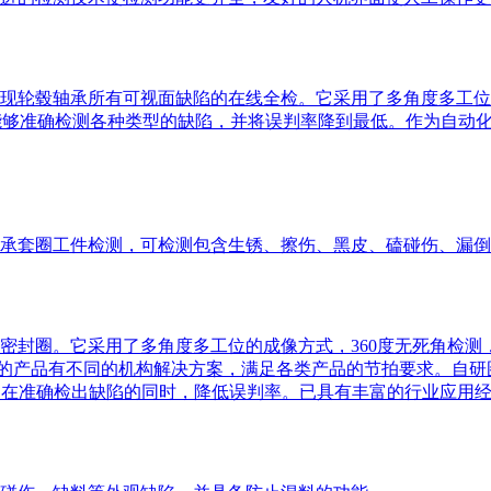
现轮毂轴承所有可视面缺陷的在线全检。它采用了多角度多工位
法，能够准确检测各种类型的缺陷，并将误判率降到最低。作为自
承套圈工件检测，可检测包含生锈、擦伤、黑皮、磕碰伤、漏倒
m的密封圈。它采用了多角度多工位的成像方式，360度无死角检测
寸段的产品有不同的机构解决方案，满足各类产品的节拍要求。自
，在准确检出缺陷的同时，降低误判率。已具有丰富的行业应用