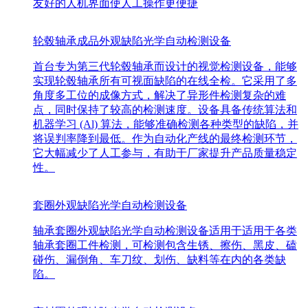
友好的人机界面使人工操作更便捷
轮毂轴承成品外观缺陷光学自动检测设备
首台专为第三代轮毂轴承而设计的视觉检测设备，能够
实现轮毂轴承所有可视面缺陷的在线全检。它采用了多
角度多工位的成像方式，解决了异形件检测复杂的难
点，同时保持了较高的检测速度。设备具备传统算法和
机器学习 (Al) 算法，能够准确检测各种类型的缺陷，并
将误判率降到最低。作为自动化产线的最终检测环节，
它大幅减少了人工参与，有助于厂家提升产品质量稳定
性。
套圈外观缺陷光学自动检测设备
轴承套圈外观缺陷光学自动检测设备适用于适用于各类
轴承套圈工件检测，可检测包含生锈、擦伤、黑皮、磕
碰伤、漏倒角、车刀纹、划伤、缺料等在内的各类缺
陷。