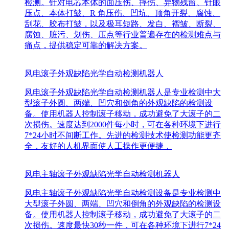
检测。针对电芯本体的面压伤、摔伤、异物残留、针眼
压点、本体打皱、R 角压伤、凹坑、顶角开裂、腐蚀、
刮花、胶布打皱，以及极耳短路、发白、褶皱、断裂、
腐蚀、脏污、划伤、压点等行业普遍存在的检测难点与
痛点，提供稳定可靠的解决方案。
风电滚子外观缺陷光学自动检测机器人
风电滚子外观缺陷光学自动检测机器人是专业检测中大
型滚子外圆、两端、凹穴和倒角的外观缺陷的检测设
备。使用机器人控制滚子移动，成功避免了大滚子的二
次损伤。速度达到2000件每小时，可在各种环境下进行
7*24小时不间断工作。先进的检测技术使检测功能更齐
全，友好的人机界面使人工操作更便捷，
风电主轴滚子外观缺陷光学自动检测机器人
风电主轴滚子外观缺陷光学自动检测设备是专业检测中
大型滚子外圆、两端、凹穴和倒角的外观缺陷的检测设
备。使用机器人控制滚子移动，成功避免了大滚子的二
次损伤。速度最快30秒一件，可在各种环境下进行7*24