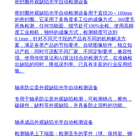
密封圈外观缺陷光学自动检测设备
密封圈外观缺陷光学自动检测设备用于直径20～160mm
的密封圈。它采用了多角度多工位的成像方式，360度无
死角检测，任何功能面、细节处可100%全检。使用高精
度工业相机，独特的成像方式，检测精度可达到
0.1mm，针对不同尺寸段的产品有不同的机构解决方
案，满足各类产品的节拍要求。自研图像软件，独立知
识产权；同时可适配不同厂家、不同定制要求，兼容性
强。使用传统算法和AI算法结合的检测方式，在准确检
出缺陷的同时，降低误判率。已具有丰富的行业应用经
验。
轴承防尘盖外观缺陷光学自动检测设备
专用于轴承防尘盖外观缺陷检测，可检测锈点，擦伤，
磕碰伤，缺料等外观缺陷，并具备防止混料的功能。
轴承成品外观缺陷光学自动检测设备
检测轴承上下端面；检测丢失的零件（球、保持架、铆