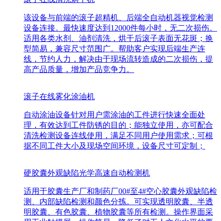
该设备与前端的滚子超精机、后端全自动机器视觉检测
设备连接。最快速度达到12000件每小时，无二次损伤。
适用各类水剂、油剂清洗，烘干后滚子表面无花斑；换
型简易，兼容尺寸范围广。帮助客户实现后端生产连
线，节约人力，解决由于现场流转造成的二次损伤，提
高产品质量，增加产品竞争力。
滚子在线雾化涂油机
自动涂油设备针对用户需涂油的工件进行快速全面处
理，有效达到工件防锈的目的；能独立使用，亦可配合
清洗检测设备连线使用，满足不同用户使用需求；可根
据不同工件大小及现场空间环境，设备尺寸可定制；
硬胶囊外观缺陷光学高速自动检测机
适用于胶囊生产厂和制药厂00#至4#空心胶囊外观缺陷检
测、内部缺陷检测和颜色分拣。可实现透明胶囊、半透
明胶囊、有色胶囊、植物胶囊等所有检测。操作界面采