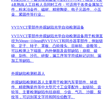
4名熟练人工目检人员同时工作；可适用于各类金属加工
件，粉末冶金件、磁材、精密陶瓷、电子元器件、小五
金、紧固件等行业。
VVT/VCT零部件外观缺陷光学自动检测设备
VVT/VCT零部件外观缺陷光学自动检测设备用于检测直
径为50mm~110mm的VVT/VCT和同步器零部件，例如链
轮、定子、转子、罩板、凸轮接头、目标轮、齿毂等，
可以检测上下端面、内外侧面及齿部缺陷：崩损、磕
碰、划伤、沙孔、碎裂，漏工序等字符或标记识别、漏
加工等缺陷。
外观缺陷检测机器人
外观缺陷检测机器人主要用于检测汽车零部件、铸造
件、精密陶瓷件等中大型尺寸工业零配件，如链轮、齿
轮等。主要检测缺陷包括崩损、少齿、气孔、沙眼、裂
纹等，可识别英文字符和阿拉伯数字。