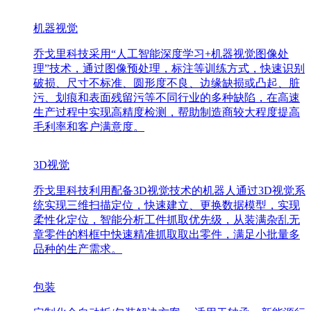
机器视觉
乔戈里科技采用“人工智能深度学习+机器视觉图像处
理”技术，通过图像预处理，标注等训练方式，快速识别
破损、尺寸不标准、圆形度不良、边缘缺损或凸起、脏
污、划痕和表面残留污等不同行业的多种缺陷，在高速
生产过程中实现高精度检测，帮助制造商较大程度提高
毛利率和客户满意度。
3D视觉
乔戈里科技利用配备3D视觉技术的机器人通过3D视觉系
统实现三维扫描定位，快速建立、更换数据模型，实现
柔性化定位，智能分析工件抓取优先级，从装满杂乱无
章零件的料框中快速精准抓取取出零件，满足小批量多
品种的生产需求。
包装