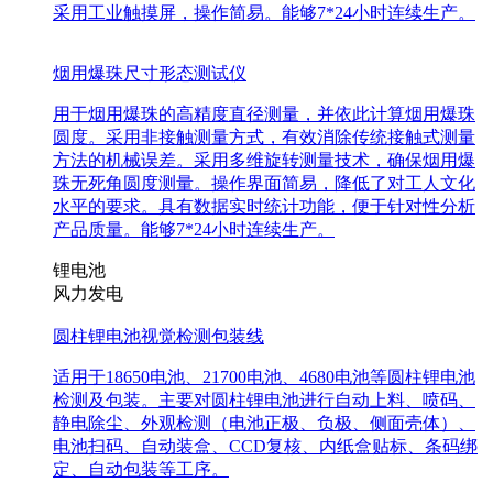
采用工业触摸屏，操作简易。能够7*24小时连续生产。
烟用爆珠尺寸形态测试仪
用于烟用爆珠的高精度直径测量，并依此计算烟用爆珠
圆度。采用非接触测量方式，有效消除传统接触式测量
方法的机械误差。采用多维旋转测量技术，确保烟用爆
珠无死角圆度测量。操作界面简易，降低了对工人文化
水平的要求。具有数据实时统计功能，便于针对性分析
产品质量。能够7*24小时连续生产。
锂电池
风力发电
圆柱锂电池视觉检测包装线
适用于18650电池、21700电池、4680电池等圆柱锂电池
检测及包装。主要对圆柱锂电池进行自动上料、喷码、
静电除尘、外观检测（电池正极、负极、侧面壳体）、
电池扫码、自动装盒、CCD复核、内纸盒贴标、条码绑
定、自动包装等工序。