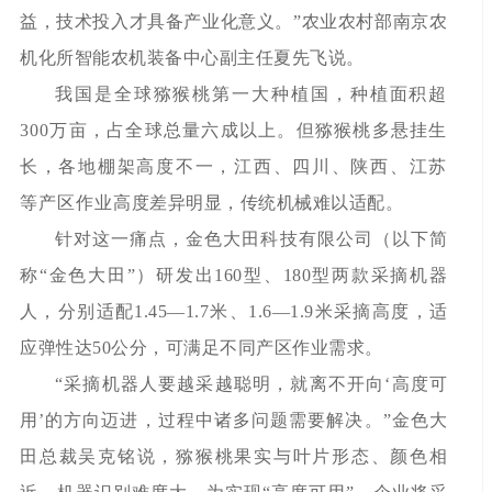
益，技术投入才具备产业化意义。”农业农村部南京农
机化所智能农机装备中心副主任夏先飞说。
我国是全球猕猴桃第一大种植国，种植面积超
300万亩，占全球总量六成以上。但猕猴桃多悬挂生
长，各地棚架高度不一，江西、四川、陕西、江苏
等产区作业高度差异明显，传统机械难以适配。
针对这一痛点，金色大田科技有限公司（以下简
称“金色大田”）研发出160型、180型两款采摘机器
人，分别适配1.45—1.7米、1.6—1.9米采摘高度，适
应弹性达50公分，可满足不同产区作业需求。
“采摘机器人要越采越聪明，就离不开向‘高度可
用’的方向迈进，过程中诸多问题需要解决。”金色大
田总裁吴克铭说，猕猴桃果实与叶片形态、颜色相