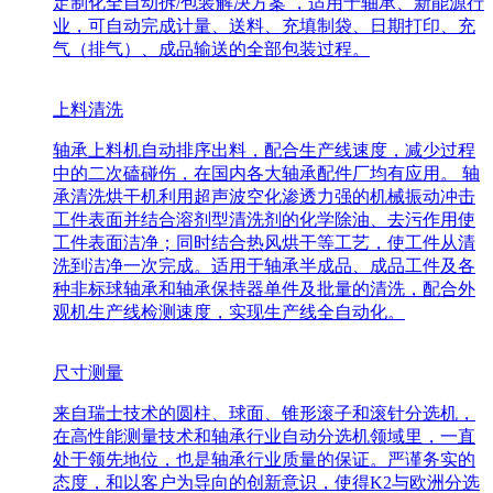
定制化全自动拆/包装解决方案 ，适用于轴承、新能源行
业，可自动完成计量、送料、充填制袋、日期打印、充
气（排气）、成品输送的全部包装过程。
上料清洗
轴承上料机自动排序出料，配合生产线速度，减少过程
中的二次磕碰伤，在国内各大轴承配件厂均有应用。 轴
承清洗烘干机利用超声波空化渗透力强的机械振动冲击
工件表面并结合溶剂型清洗剂的化学除油、去污作用使
工件表面洁净；同时结合热风烘干等工艺，使工件从清
洗到洁净一次完成。适用于轴承半成品、成品工件及各
种非标球轴承和轴承保持器单件及批量的清洗，配合外
观机生产线检测速度，实现生产线全自动化。
尺寸测量
来自瑞士技术的圆柱、球面、锥形滚子和滚针分选机，
在高性能测量技术和轴承行业自动分选机领域里，一直
处于领先地位，也是轴承行业质量的保证。严谨务实的
态度，和以客户为导向的创新意识，使得K2与欧洲分选