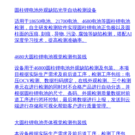
圆柱锂电池外观缺陷光学自动检测设备
适用于18650电池、21700电池、4680电池等圆柱锂电池
检测，自主研发检测软件实现圆柱锂电池正负极以及圆
柱面的压痕, 刻痕 , 异物, 污染, 腐蚀等缺陷检测，搭配AI
深度学习技术，提高检测准确率。
4680大圆柱锂电池视觉检测包装线
设备用于46800圆柱锂电池外观缺陷检测及包装。 本项
目根据实际生产需求及前后道工序，检测工序包括：电
压OCV检测、数据扫码绑定，在线外观检测。三个检测
单元在进行检测的同时对不合格产品进行自动分选，并
根据圆柱锂电池的尺寸、条码、外观检测质量数据对前
道工序进行闭环控制，最后将数据进行上报，发送到云
端进行存储和可视化帮助客户进行质量管理。
大圆柱锂电池壳体视觉检测包装线
本设备根据实际生产需求及前后道工序，检测工序包