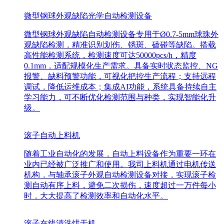
微型钢球外观缺陷光学自动检测设备
微型钢球外观缺陷自动检测设备专用于Ø0.7-5mm球珠外
观缺陷检测，精准识别划伤、锈斑、磕碰等缺陷。搭载
高性能检测系统，检测速度可达50000pcs/h，精度
0.1mm，适配规模化生产需求。具备实时状态监控、NG
报警、缺料预警功能，可视化把控生产流程；支持远程
调试，降低运维成本；集成AI功能，系统具备持续自主
学习能力，可不断优化检测范围与种类，实现智能化升
级。
滚子自动上料机
随着工业自动化的发展，自动上料设备作为重要一环在
业内已经被广泛推广和使用。我司上料机通过电机传送
机构，与轴承滚子外观自动检测设备对接，实现滚子检
测自动有序上料，避免二次损伤，速度超过一万件每小
时，大大提高了检测效率和自动化水平。
滚子在线清洗烘干机