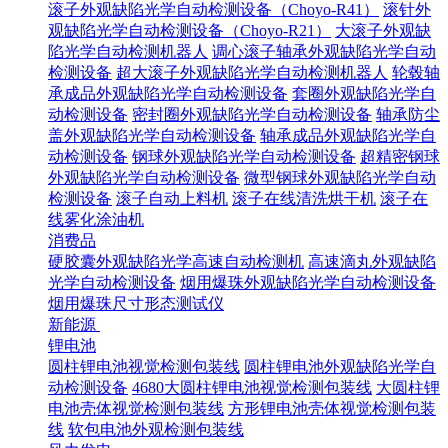
滚子外观缺陷光学自动检测设备（Choyo-R41）
滚针外
观缺陷光学自动检测设备（Choyo-R21）
大滚子外观缺
陷光学自动检测机器人
调心滚子轴承外观缺陷光学自动
检测设备
超大滚子外观缺陷光学自动检测机器人
轮毂轴
承成品外观缺陷光学自动检测设备
套圈外观缺陷光学自
动检测设备
密封圈外观缺陷光学自动检测设备
轴承防尘
盖外观缺陷光学自动检测设备
轴承成品外观缺陷光学自
动检测设备
钢球外观缺陷光学自动检测设备
超精密钢球
外观缺陷光学自动检测设备
微型钢球外观缺陷光学自动
检测设备
滚子自动上料机
滚子在线清洗烘干机
滚子在
线雾化涂油机
消费品
硬胶囊外观缺陷光学高速自动检测机
高速滴丸外观缺陷
光学自动检测设备
烟用爆珠外观缺陷光学自动检测设备
烟用爆珠尺寸形态测试仪
新能源
锂电池
圆柱锂电池视觉检测包装线
圆柱锂电池外观缺陷光学自
动检测设备
4680大圆柱锂电池视觉检测包装线
大圆柱锂
电池壳体视觉检测包装线
方形锂电池壳体视觉检测包装
线
软包电池外观检测包装线