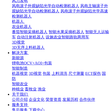
风力发电
风电滚子外观缺陷光学自动检测机器人
风电主轴滚子外
观缺陷光学自动检测机器人
风电滚子外观缺陷光学高速
检测机器人
机器人
农业机器人
番茄智能采摘机器人
智能水果采摘机器人
智能无人运输
车
自动注射机器人
设施农业智能路轨两用车
3D视觉
3D无序上料机器人
解决方案
新能源
锂电池OCV+AOI+包装
智能制造
机器视觉
3D视觉
包装
上料清洗
尺寸测量
ECT探伤
国
防
智能农业
种植业
畜牧业
渔业
关于我们
公司介绍
企业文化
荣誉资质
发展历程
合作伙伴
服务支持
售后服务
下载中心