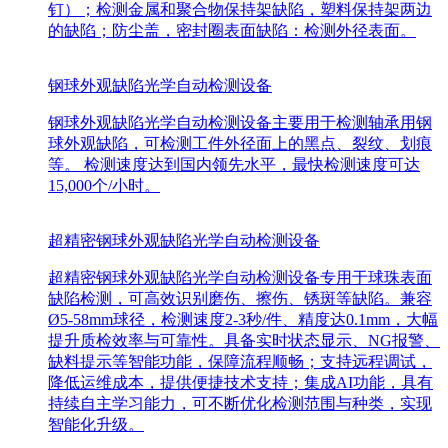
钉）；检测金属和聚合物保持架缺陷，塑料保持架两边
的缺陷；防尘盖，密封圈表面缺陷：检测外径表面。
钢球外观缺陷光学自动检测设备
钢球外观缺陷光学自动检测设备主要用于检测轴承用钢
球外观缺陷，可检测工件外径面上的黑点、裂纹、划痕
等。 检测速度达到国内领先水平，最快检测速度可达
15,000个/小时。
超精密钢球外观缺陷光学自动检测设备
超精密钢球外观缺陷光学自动检测设备专用于球珠表面
缺陷检测，可高效识别磨伤、擦伤、锈斑等缺陷。兼容
Ø5-58mm球径，检测速度2-3秒/件、精度达0.1mm，大幅
提升质检效率与可靠性。具备实时状态显示、NG报警、
缺料提示等智能功能，保障流程顺畅；支持远程调试，
降低运维成本，提供便捷技术支持；集成AI功能，具有
持续自主学习能力，可不断优化检测范围与种类，实现
智能化升级。