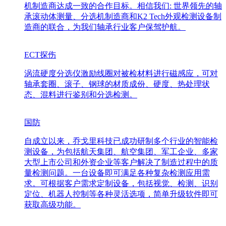
机制造商达成一致的合作目标。相信我们: 世界领先的轴
承滚动体测量、分选机制造商和K2 Tech外观检测设备制
造商的联合，为我们轴承行业客户保驾护航。
ECT探伤
涡流硬度分选仪激励线圈对被检材料进行磁感应，可对
轴承套圈、滚子、钢球的材质成份、硬度、热处理状
态、混料进行鉴别和分选检测。
国防
自成立以来，乔戈里科技已成功研制多个行业的智能检
测设备，为包括航天集团、航空集团、军工企业、多家
大型上市公司和外资企业等客户解决了制造过程中的质
量检测问题。一台设备即可满足各种复杂检测应用需
求。可根据客户需求定制设备，包括视觉、检测、识别
定位、机器人控制等各种灵活选项，简单升级软件即可
获取高级功能。