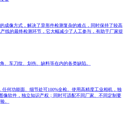
的成像方式，解决了异形件检测复杂的难点，同时保持了较高
动化产线的最终检测环节，它大幅减少了人工参与，有助于厂家提
角、车刀纹、划伤、缺料等在内的各类缺陷。
，任何功能面、细节处可100%全检。使用高精度工业相机，独
研图像软件，独立知识产权；同时可适配不同厂家、不同定制要
经验。