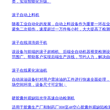
类，实现智能化升级。
滚子自动上料机
随着工业自动化的发展，自动上料设备作为重要一环在业
避免二次损伤，速度超过一万件每小时，大大提高了检测
滚子在线清洗烘干机
该设备与前端的滚子超精机、后端全自动机器视觉检测设
范围广。帮助客户实现后端生产连线，节约人力，解决由
滚子在线雾化涂油机
自动涂油设备针对用户需涂油的工件进行快速全面处理，
场空间环境，设备尺寸可定制；
硬胶囊外观缺陷光学高速自动检测机
适用于胶囊生产厂和制药厂00#至4#空心胶囊外观缺