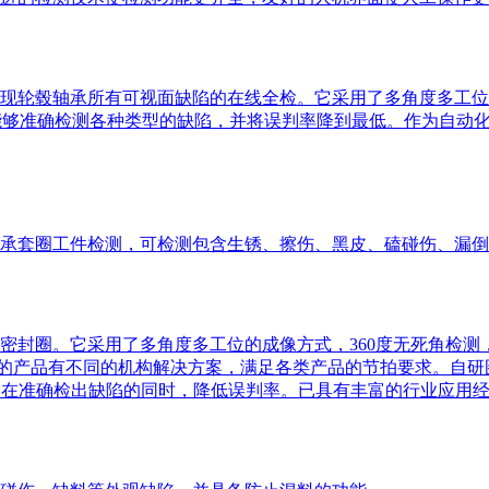
现轮毂轴承所有可视面缺陷的在线全检。它采用了多角度多工位
法，能够准确检测各种类型的缺陷，并将误判率降到最低。作为自
承套圈工件检测，可检测包含生锈、擦伤、黑皮、磕碰伤、漏倒
m的密封圈。它采用了多角度多工位的成像方式，360度无死角检测
寸段的产品有不同的机构解决方案，满足各类产品的节拍要求。自
，在准确检出缺陷的同时，降低误判率。已具有丰富的行业应用