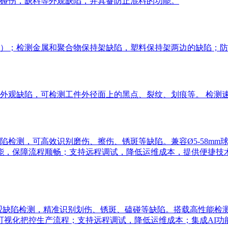
碰伤，缺料等外观缺陷，并具备防止混料的功能。
）；检测金属和聚合物保持架缺陷，塑料保持架两边的缺陷；防
观缺陷，可检测工件外径面上的黑点、裂纹、划痕等。 检测速度达
测，可高效识别磨伤、擦伤、锈斑等缺陷。兼容Ø5-58mm球径，
能，保障流程顺畅；支持远程调试，降低运维成本，提供便捷技
观缺陷检测，精准识别划伤、锈斑、磕碰等缺陷。搭载高性能检测系统，
可视化把控生产流程；支持远程调试，降低运维成本；集成AI