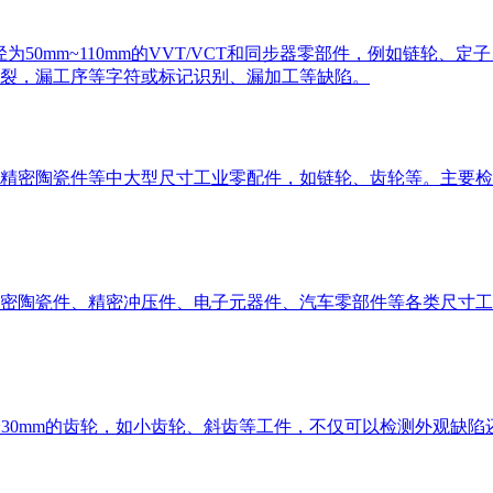
径为50mm~110mm的VVT/VCT和同步器零部件，例如链轮
裂，漏工序等字符或标记识别、漏加工等缺陷。
精密陶瓷件等中大型尺寸工业零配件，如链轮、齿轮等。主要检
密陶瓷件、精密冲压件、电子元器件、汽车零部件等各类尺寸工
~30mm的齿轮，如小齿轮、斜齿等工件，不仅可以检测外观缺