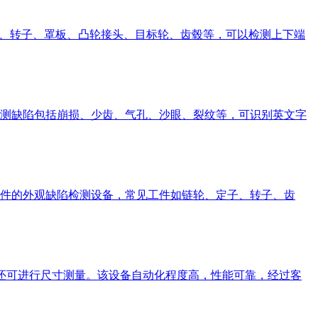
、定子、转子、罩板、凸轮接头、目标轮、齿毂等，可以检测上下端
测缺陷包括崩损、少齿、气孔、沙眼、裂纹等，可识别英文字
件的外观缺陷检测设备，常见工件如链轮、定子、转子、齿
陷还可进行尺寸测量。该设备自动化程度高，性能可靠，经过客