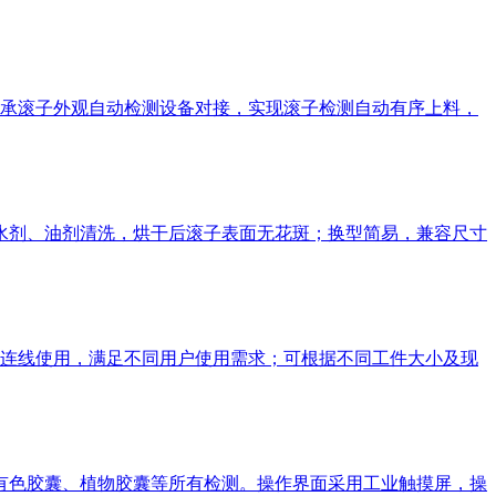
承滚子外观自动检测设备对接，实现滚子检测自动有序上料，
类水剂、油剂清洗，烘干后滚子表面无花斑；换型简易，兼容尺寸
连线使用，满足不同用户使用需求；可根据不同工件大小及现
、有色胶囊、植物胶囊等所有检测。操作界面采用工业触摸屏，操