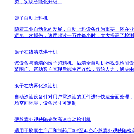
类，实现智能化升级。
滚子自动上料机
随着工业自动化的发展，自动上料设备作为重要一环在业
避免二次损伤，速度超过一万件每小时，大大提高了检测
滚子在线清洗烘干机
该设备与前端的滚子超精机、后端全自动机器视觉检测设
范围广。帮助客户实现后端生产连线，节约人力，解决由
滚子在线雾化涂油机
自动涂油设备针对用户需涂油的工件进行快速全面处理，
场空间环境，设备尺寸可定制；
硬胶囊外观缺陷光学高速自动检测机
适用于胶囊生产厂和制药厂00#至4#空心胶囊外观缺