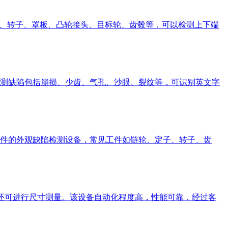
、定子、转子、罩板、凸轮接头、目标轮、齿毂等，可以检测上下端
测缺陷包括崩损、少齿、气孔、沙眼、裂纹等，可识别英文字
件的外观缺陷检测设备，常见工件如链轮、定子、转子、齿
陷还可进行尺寸测量。该设备自动化程度高，性能可靠，经过客