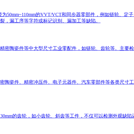
径为50mm~110mm的VVT/VCT和同步器零部件，例如链轮
裂，漏工序等字符或标记识别、漏加工等缺陷。
精密陶瓷件等中大型尺寸工业零配件，如链轮、齿轮等。主要检
密陶瓷件、精密冲压件、电子元器件、汽车零部件等各类尺寸工
~30mm的齿轮，如小齿轮、斜齿等工件，不仅可以检测外观缺