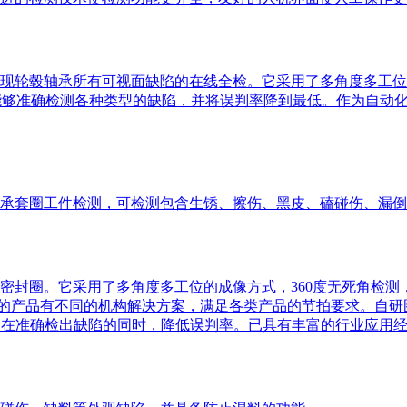
现轮毂轴承所有可视面缺陷的在线全检。它采用了多角度多工位
法，能够准确检测各种类型的缺陷，并将误判率降到最低。作为自
承套圈工件检测，可检测包含生锈、擦伤、黑皮、磕碰伤、漏倒
m的密封圈。它采用了多角度多工位的成像方式，360度无死角检测
寸段的产品有不同的机构解决方案，满足各类产品的节拍要求。自
，在准确检出缺陷的同时，降低误判率。已具有丰富的行业应用