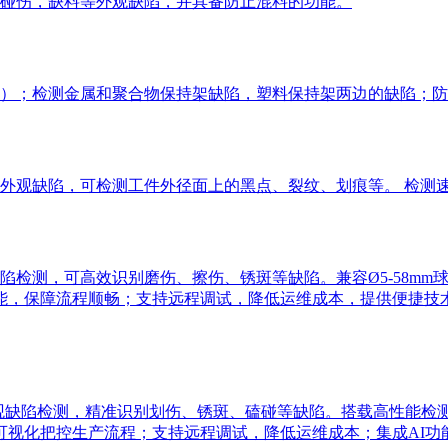
碰伤，缺料等外观缺陷，并具备防止混料的功能。
）；检测金属和聚合物保持架缺陷，塑料保持架两边的缺陷；防
观缺陷，可检测工件外径面上的黑点、裂纹、划痕等。 检测速度达
测，可高效识别磨伤、擦伤、锈斑等缺陷。兼容Ø5-58mm球径，
能，保障流程顺畅；支持远程调试，降低运维成本，提供便捷技
观缺陷检测，精准识别划伤、锈斑、磕碰等缺陷。搭载高性能检测系统，
可视化把控生产流程；支持远程调试，降低运维成本；集成AI