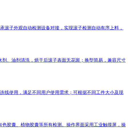
承滚子外观自动检测设备对接，实现滚子检测自动有序上料，
类水剂、油剂清洗，烘干后滚子表面无花斑；换型简易，兼容尺寸
连线使用，满足不同用户使用需求；可根据不同工件大小及现
、有色胶囊、植物胶囊等所有检测。操作界面采用工业触摸屏，操