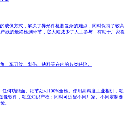
的成像方式，解决了异形件检测复杂的难点，同时保持了较高
动化产线的最终检测环节，它大幅减少了人工参与，有助于厂家提
角、车刀纹、划伤、缺料等在内的各类缺陷。
，任何功能面、细节处可100%全检。使用高精度工业相机，独
研图像软件，独立知识产权；同时可适配不同厂家、不同定制要
经验。